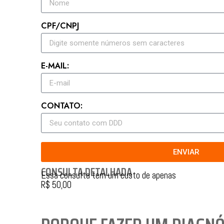
CPF/CNPJ
E-MAIL:
CONTATO:
ENVIAR
CONSULTA DETALHADA
Essa consulta tem um custo de apenas
R$ 50,00