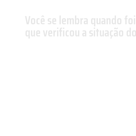
Você se lembra quando foi
que verificou a situação d
Saber se existem pendências financeiras associadas
importante para regularizá-lo o mais rápido possível 
Afinal, o documento pode estar até irregular, inativo 
Além disso, o CPF pode estar também negativado em b
Serasa, por conta de dívidas não quitadas. Segundo o
Negociação de Dívidas no Brasil, estudo realizado pe
havia mais de 75 milhões de brasileiros em situação 