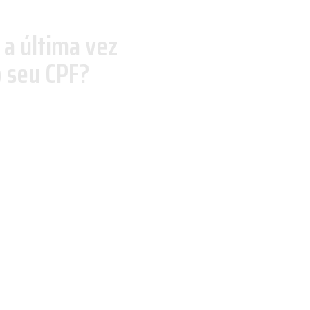
 a última vez
o seu CPF?
 ao seu documento é muito
e manter as finanças em dia.
ou suspenso na Receita Federal.
irôs de crédito, como a
 Mapa da Inadimplência e
la Serasa, em fevereiro de 2025
de inadimplência.